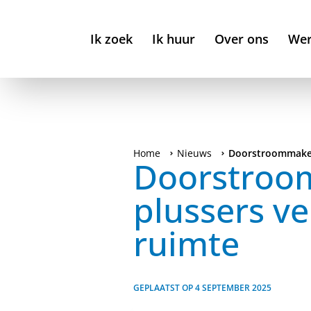
Ik zoek
Ik huur
Over ons
Wer
Home
Nieuws
Doorstroommakela
Doorstroom
plussers v
ruimte
GEPLAATST OP
4 SEPTEMBER 2025