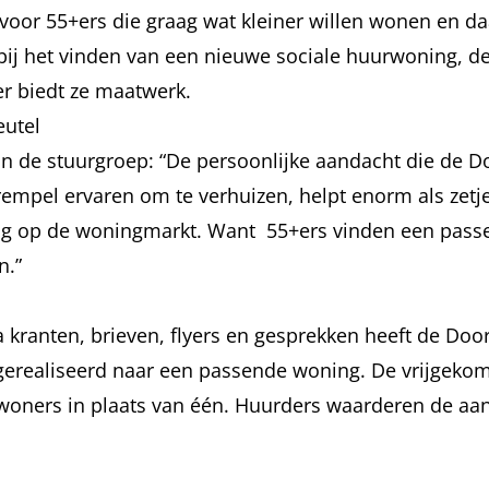
oor 55+ers die graag wat kleiner willen wonen en da
 bij het vinden van een nieuwe sociale huurwoning, de 
er biedt ze maatwerk.
eutel
van de stuurgroep: “De persoonlijke aandacht die de
mpel ervaren om te verhuizen, helpt enorm als zetj
ng op de woningmarkt. Want 55+ers vinden een pass
n.”
 kranten, brieven, flyers en gesprekken heeft de Do
 gerealiseerd naar een passende woning. De vrijgek
woners in plaats van één. Huurders waarderen de aan