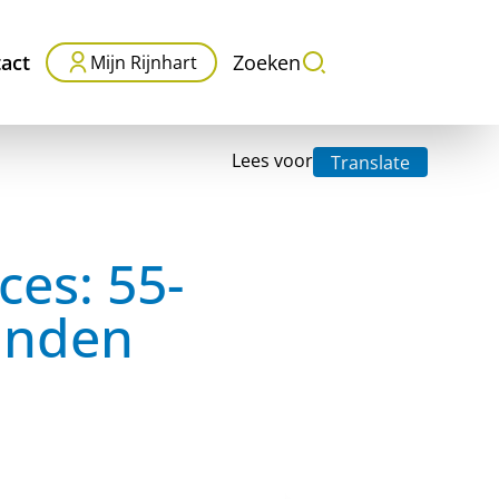
act
Zoeken
Mijn Rijnhart
Lees voor
Translate
ces: 55-
vinden