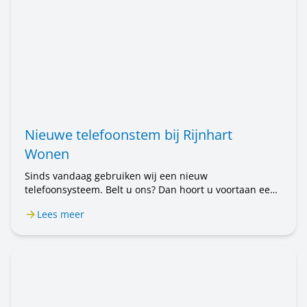
Nieuwe telefoonstem bij Rijnhart
Wonen
Sinds vandaag gebruiken wij een nieuw
telefoonsysteem. Belt u ons? Dan hoort u voortaan een
mannenstem. Eerst hoorde u een vrouwenstem. U belt
Lees meer
nog steeds met Rijnhart Wonen. Alleen de stem is
anders. Het kan even wennen zijn.