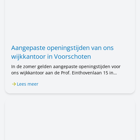
Aangepaste openingstijden van ons
wijkkantoor in Voorschoten
In de zomer gelden aangepaste openingstijden voor
ons wijkkantoor aan de Prof. Einthovenlaan 15 in
Voorschoten. Van 20 juli tot en met 31 augustus is het
Lees meer
wijkkantoor alleen op afspraak geopend. Wilt u een
afspraak maken? Bel ons op 071 589 04 70 of stuur een
e-mail naar klantenservice@rijnhartwonen.nl.