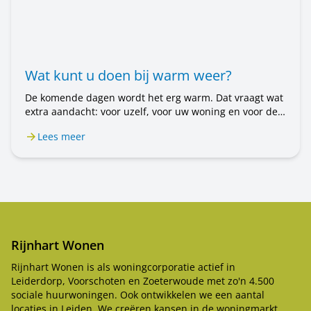
Wat kunt u doen bij warm weer?
De komende dagen wordt het erg warm. Dat vraagt wat
extra aandacht: voor uzelf, voor uw woning en voor de
mensen om u heen. In dit bericht leest u wat u kunt
Lees meer
doen.
Rijnhart Wonen
Rijnhart Wonen is als woningcorporatie actief in
Leiderdorp, Voorschoten en Zoeterwoude met zo'n 4.500
sociale huurwoningen. Ook ontwikkelen we een aantal
locaties in Leiden. We creëren kansen in de woningmarkt