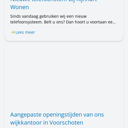
Wonen
Sinds vandaag gebruiken wij een nieuw
telefoonsysteem. Belt u ons? Dan hoort u voortaan een
mannenstem. Eerst hoorde u een vrouwenstem. U belt
Lees meer
nog steeds met Rijnhart Wonen. Alleen de stem is
anders. Het kan even wennen zijn.
Aangepaste openingstijden van ons
wijkkantoor in Voorschoten