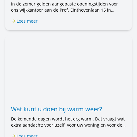
In de zomer gelden aangepaste openingstijden voor
ons wijkkantoor aan de Prof. Einthovenlaan 15 in
Voorschoten. Van 20 juli tot en met 31 augustus is het
Lees meer
wijkkantoor alleen op afspraak geopend. Wilt u een
afspraak maken? Bel ons op 071 589 04 70 of stuur een
e-mail naar klantenservice@rijnhartwonen.nl.
Wat kunt u doen bij warm weer?
De komende dagen wordt het erg warm. Dat vraagt wat
extra aandacht: voor uzelf, voor uw woning en voor de
mensen om u heen. In dit bericht leest u wat u kunt
Lees meer