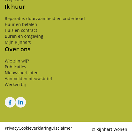
Ik huur
Reparatie, duurzaamheid en onderhoud
Huur en betalen
Huis en contract
Buren en omgeving
Mijn Rijnhart
Over ons
Wie zijn wij?
Publicaties
Nieuwsberichten
Aanmelden nieuwsbrief
Werken bij
Facebook
LinkedIn
Privacy
Cookieverklaring
Disclaimer
©
Rijnhart Wonen