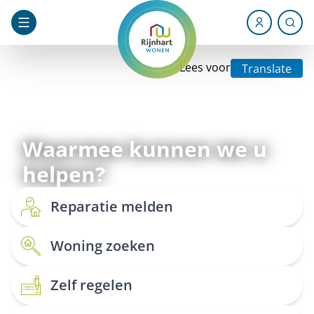
Lees voor
Translate
Welkom bij
Rijnhart Wonen
Waarmee kunnen we u
helpen?
Reparatie melden
Woning zoeken
Zelf regelen