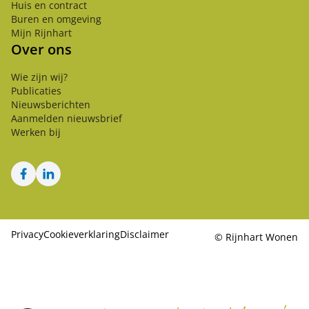
Huis en contract
Buren en omgeving
Mijn Rijnhart
Over ons
Wie zijn wij?
Publicaties
Nieuwsberichten
Aanmelden nieuwsbrief
Werken bij
Facebook
LinkedIn
Privacy
Cookieverklaring
Disclaimer
©
Rijnhart Wonen