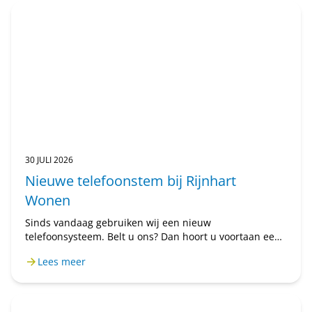
30 JULI 2026
Nieuwe telefoonstem bij Rijnhart
Wonen
Sinds vandaag gebruiken wij een nieuw
telefoonsysteem. Belt u ons? Dan hoort u voortaan een
mannenstem. Eerst hoorde u een vrouwenstem. U belt
Lees meer
nog steeds met Rijnhart Wonen. Alleen de stem is
anders. Het kan even wennen zijn.