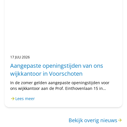
17 JULI 2026
Aangepaste openingstijden van ons
wijkkantoor in Voorschoten
In de zomer gelden aangepaste openingstijden voor
ons wijkkantoor aan de Prof. Einthovenlaan 15 in
Voorschoten. Van 20 juli tot en met 31 augustus is het
Lees meer
wijkkantoor alleen op afspraak geopend. Wilt u een
afspraak maken? Bel ons op 071 589 04 70 of stuur een
e-mail naar klantenservice@rijnhartwonen.nl.
Bekijk overig nieuws