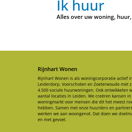
Ik huur
Alles over uw woning, huur,
Rijnhart Wonen
Rijnhart Wonen is als woningcorporatie actief i
Leiderdorp, Voorschoten en Zoeterwoude met z
4.500 sociale huurwoningen. Ook ontwikkelen 
aantal locaties in Leiden. We creëren kansen in
woningmarkt voor mensen die dit het meest no
hebben. Samen met onze huurders en partner
werken we aan woongenot. Dat doen we doelma
en met gevoel.