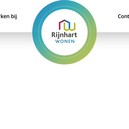
ken bij
Cont