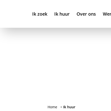
Ik zoek
Ik huur
Over ons
Wer
Home
Ik huur