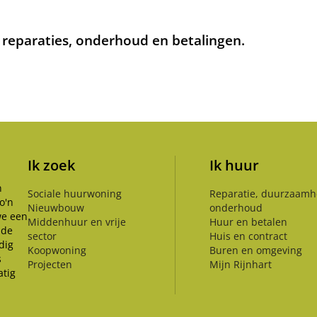
 reparaties, onderhoud en betalingen.
Ik zoek
Ik huur
n
Sociale huurwoning
Reparatie, duurzaamh
o'n
Nieuwbouw
onderhoud
we een
Middenhuur en vrije
Huur en betalen
 de
sector
Huis en contract
dig
Koopwoning
Buren en omgeving
s
Projecten
Mijn Rijnhart
tig