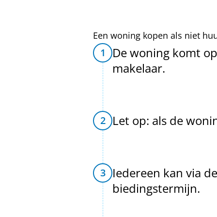
Een woning kopen als niet hu
De woning komt op 
1
makelaar.
Let op: als de woni
2
Iedereen kan via d
3
biedingstermijn.