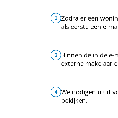
Zodra er een wonin
2
als eerste een e-mai
Binnen de in de e-
3
externe makelaar e
We nodigen u uit vo
4
bekijken.