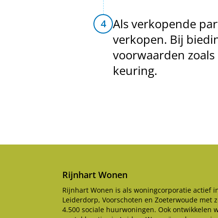
Als verkopende par
4
verkopen. Bij biedi
voorwaarden zoals
keuring.
Rijnhart Wonen
Rijnhart Wonen is als woningcorporatie actief i
Leiderdorp, Voorschoten en Zoeterwoude met z
4.500 sociale huurwoningen. Ook ontwikkelen 