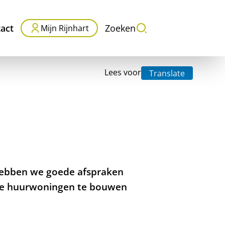
act
Zoeken
Mijn Rijnhart
Lees voor
Translate
hebben we goede afspraken
ale huurwoningen te bouwen