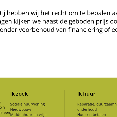
tij hebben wij het recht om te bepalen 
ngen kijken we naast de geboden prijs o
 onder voorbehoud van financiering of 
Ik zoek
Ik huur
n
Sociale huurwoning
Reparatie, duurzaamh
o'n
Nieuwbouw
onderhoud
we een
Middenhuur en vrije
Huur en betalen