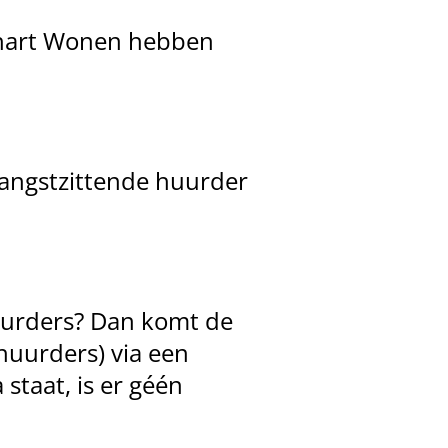
jnhart Wonen hebben
langstzittende huurder
uurders? Dan komt de
uurders) via een
staat, is er géén