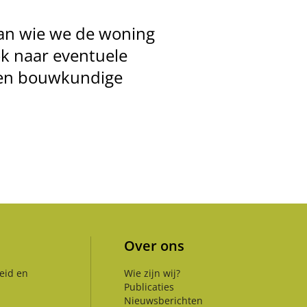
aan wie we de woning
ok naar eventuele
een bouwkundige
Over ons
eid en
Wie zijn wij?
Publicaties
Nieuwsberichten