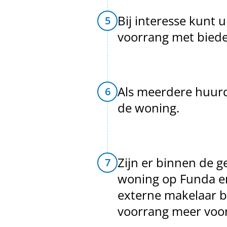
Bij interesse kunt
5
voorrang met biede
Als meerdere huurd
6
de woning.
Zijn er binnen de 
7
woning op Funda en
externe makelaar bi
voorrang meer voo