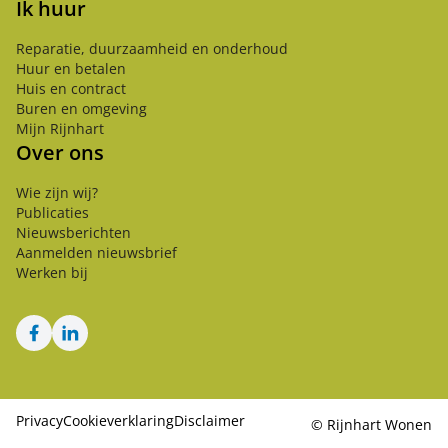
Ik huur
Reparatie, duurzaamheid en onderhoud
Huur en betalen
Huis en contract
Buren en omgeving
Mijn Rijnhart
Over ons
Wie zijn wij?
Publicaties
Nieuwsberichten
Aanmelden nieuwsbrief
Werken bij
Facebook
LinkedIn
Privacy
Cookieverklaring
Disclaimer
©
Rijnhart Wonen