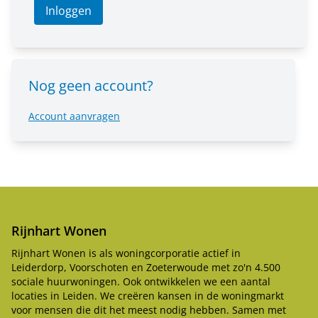
Inloggen
Nog geen account?
Account aanvragen
Rijnhart Wonen
Rijnhart Wonen is als woningcorporatie actief in
Leiderdorp, Voorschoten en Zoeterwoude met zo'n 4.500
sociale huurwoningen. Ook ontwikkelen we een aantal
locaties in Leiden. We creëren kansen in de woningmarkt
voor mensen die dit het meest nodig hebben. Samen met