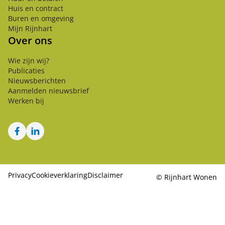
Huis en contract
Buren en omgeving
Mijn Rijnhart
Over ons
Wie zijn wij?
Publicaties
Nieuwsberichten
Aanmelden nieuwsbrief
Werken bij
Facebook
LinkedIn
Privacy
Cookieverklaring
Disclaimer
©
Rijnhart Wonen