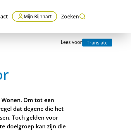
act
Zoeken
Mijn Rijnhart
Lees voor
Translate
or
rt Wonen. Om tot een
regel dat degene die het
nsen. Toch gelden voor
e doelgroep kan zijn die