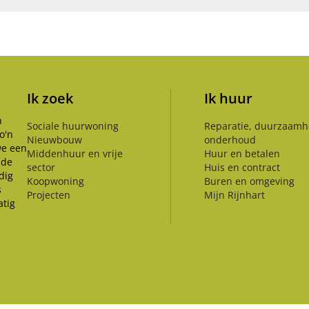
Ik zoek
Ik huur
n
Sociale huurwoning
Reparatie, duurzaamh
o'n
Nieuwbouw
onderhoud
we een
Middenhuur en vrije
Huur en betalen
 de
sector
Huis en contract
dig
Koopwoning
Buren en omgeving
s
Projecten
Mijn Rijnhart
tig