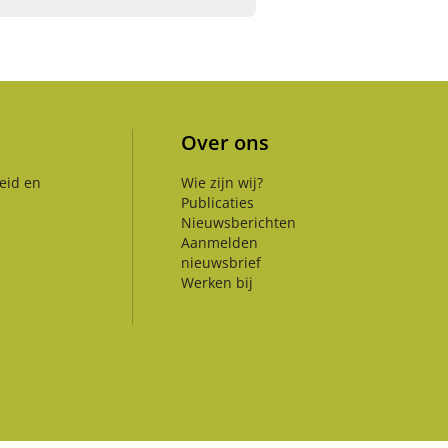
Over ons
eid en
Wie zijn wij?
Publicaties
Nieuwsberichten
Aanmelden
nieuwsbrief
Werken bij