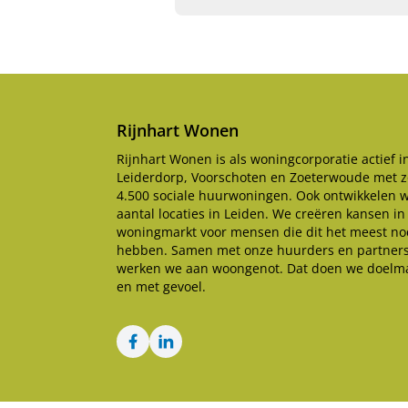
Rijnhart Wonen
Rijnhart Wonen is als woningcorporatie actief i
Leiderdorp, Voorschoten en Zoeterwoude met z
4.500 sociale huurwoningen. Ook ontwikkelen 
aantal locaties in Leiden. We creëren kansen in
woningmarkt voor mensen die dit het meest no
hebben. Samen met onze huurders en partner
werken we aan woongenot. Dat doen we doelma
en met gevoel.
Facebook
LinkedIn