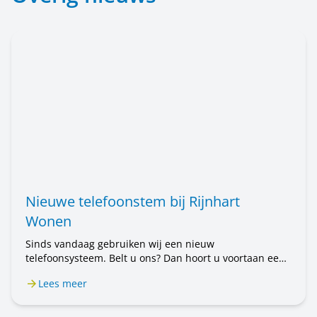
Nieuwe telefoonstem bij Rijnhart
Wonen
Sinds vandaag gebruiken wij een nieuw
telefoonsysteem. Belt u ons? Dan hoort u voortaan een
mannenstem. Eerst hoorde u een vrouwenstem. U belt
Lees meer
nog steeds met Rijnhart Wonen. Alleen de stem is
anders. Het kan even wennen zijn.