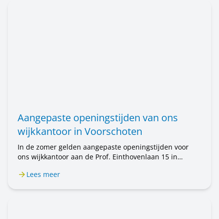
Aangepaste openingstijden van ons
wijkkantoor in Voorschoten
In de zomer gelden aangepaste openingstijden voor
ons wijkkantoor aan de Prof. Einthovenlaan 15 in
Voorschoten. Van 20 juli tot en met 31 augustus is het
Lees meer
wijkkantoor alleen op afspraak geopend. Wilt u een
afspraak maken? Bel ons op 071 589 04 70 of stuur een
e-mail naar klantenservice@rijnhartwonen.nl.