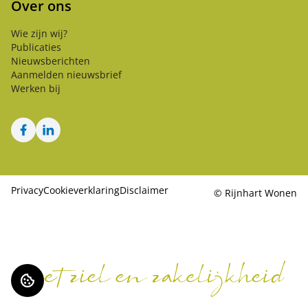
Over ons
Wie zijn wij?
Publicaties
Nieuwsberichten
Aanmelden nieuwsbrief
Werken bij
Facebook
LinkedIn
Privacy
Cookieverklaring
Disclaimer
©
Rijnhart Wonen