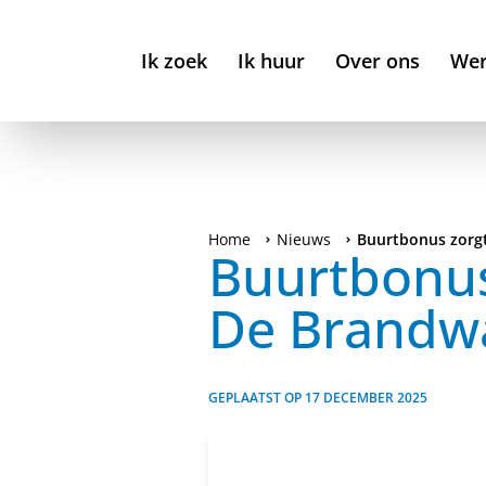
Ik zoek
Ik huur
Over ons
Wer
Home
Nieuws
Buurtbonus zorgt 
Buurtbonus 
De Brandw
GEPLAATST OP
17 DECEMBER 2025