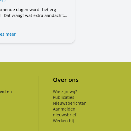
r?
omende dagen wordt het erg
. Dat vraagt wat extra aandacht:
 uzelf, voor uw woning en voor de
en om u heen. In dit bericht leest
t u kunt doen.
es meer
Over ons
eid en
Wie zijn wij?
Publicaties
Nieuwsberichten
Aanmelden
nieuwsbrief
Werken bij