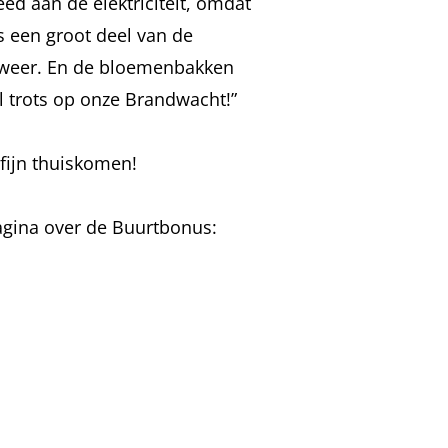
ed aan de elektriciteit, omdat
is een groot deel van de
et weer. En de bloemenbakken
el trots op onze Brandwacht!”
 fijn thuiskomen!
agina over de Buurtbonus: