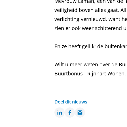
Mevrouw Laman, één van de ini
veiligheid boven alles gaat. Al
verlichting vernieuwd, want h
zien er ook weer schitterend u
En ze heeft gelijk: de buitenka
Wilt u meer weten over de Bu
Buurtbonus - Rijnhart Wonen.
Deel dit nieuws
LinkedIn
Facebook
Email