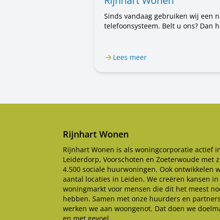
Rijnhart Wonen
Sinds vandaag gebruiken wij een 
telefoonsysteem. Belt u ons? Dan h
u voortaan een mannenstem. Eerst
hoorde u een vrouwenstem. U belt
steeds met Rijnhart Wonen. Alleen
Lees meer
stem is anders. Het kan even wen
zijn.
Rijnhart Wonen
Rijnhart Wonen is als woningcorporatie actief i
Leiderdorp, Voorschoten en Zoeterwoude met z
4.500 sociale huurwoningen. Ook ontwikkelen 
aantal locaties in Leiden. We creëren kansen in
woningmarkt voor mensen die dit het meest no
hebben. Samen met onze huurders en partner
werken we aan woongenot. Dat doen we doelma
en met gevoel.