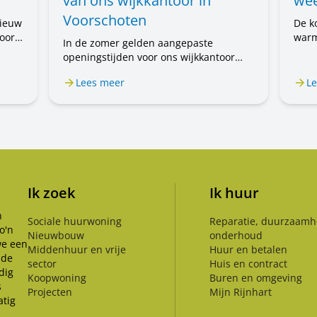
van ons wijkkantoor in
wee
Voorschoten
nieuw
De k
oort
warm
In de zomer gelden aangepaste
voor
openingstijden voor ons wijkkantoor
 nog
mens
aan de Prof. Einthovenlaan 15 in
 de
u wa
Lees meer
Le
Voorschoten. Van 20 juli tot en met 31
nen
augustus is het wijkkantoor alleen op
afspraak geopend. Wilt u een afspraak
maken? Bel ons op 071 589 04 70 of
stuur een e-mail naar
klantenservice@rijnhartwonen.nl.
Ik zoek
Ik huur
n
Sociale huurwoning
Reparatie, duurzaamh
o'n
Nieuwbouw
onderhoud
we een
Middenhuur en vrije
Huur en betalen
 de
sector
Huis en contract
dig
Koopwoning
Buren en omgeving
s
Projecten
Mijn Rijnhart
tig