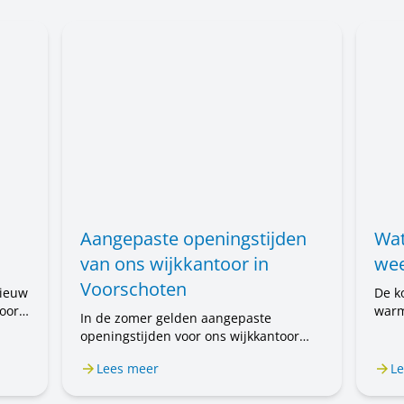
Aangepaste openingstijden
Wat
van ons wijkkantoor in
wee
Voorschoten
nieuw
De k
oort
warm
In de zomer gelden aangepaste
voor
openingstijden voor ons wijkkantoor
 nog
mens
aan de Prof. Einthovenlaan 15 in
 de
u wa
Lees meer
Le
Voorschoten. Van 20 juli tot en met 31
nen
augustus is het wijkkantoor alleen op