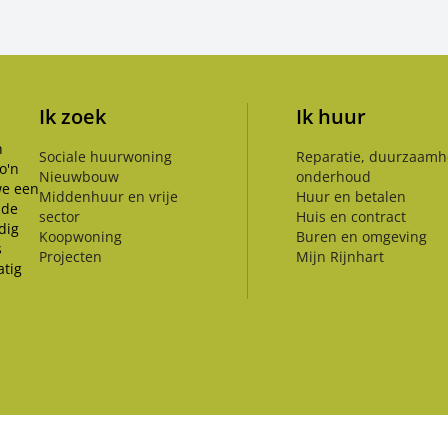
afspraak geopend. Wilt u een afspraak
maken? Bel ons op 071 589 04 70 of
stuur een e-mail naar
klantenservice@rijnhartwonen.nl.
Ik zoek
Ik huur
n
Sociale huurwoning
Reparatie, duurzaamh
o'n
Nieuwbouw
onderhoud
we een
Middenhuur en vrije
Huur en betalen
 de
sector
Huis en contract
dig
Koopwoning
Buren en omgeving
s
Projecten
Mijn Rijnhart
tig