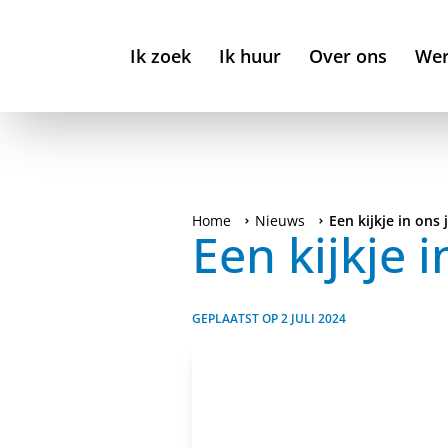
Ik zoek
Ik huur
Over ons
Wer
Home
Nieuws
Een kijkje in ons
Een kijkje 
GEPLAATST OP
2 JULI 2024