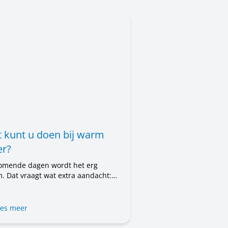
 kunt u doen bij warm
r?
omende dagen wordt het erg
. Dat vraagt wat extra aandacht:
 uzelf, voor uw woning en voor de
en om u heen. In dit bericht leest
t u kunt doen.
es meer