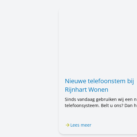
Nieuwe telefoonstem bij
Rijnhart Wonen
Sinds vandaag gebruiken wij een 
telefoonsysteem. Belt u ons? Dan h
u voortaan een mannenstem. Eerst
hoorde u een vrouwenstem. U belt
steeds met Rijnhart Wonen. Alleen
Lees meer
stem is anders. Het kan even wen
zijn.