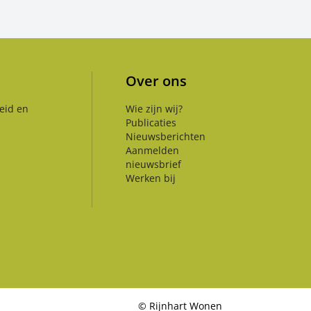
Over ons
eid en
Wie zijn wij?
Publicaties
Nieuwsberichten
Aanmelden
nieuwsbrief
Werken bij
©
Rijnhart Wonen