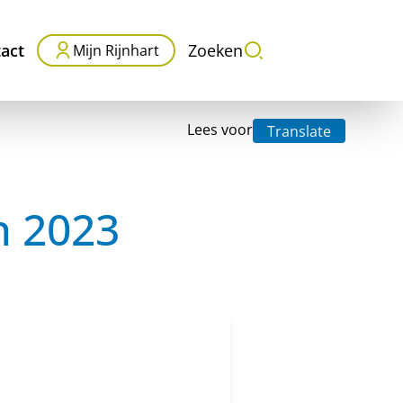
act
Zoeken
Mijn Rijnhart
Lees voor
Translate
an 2023