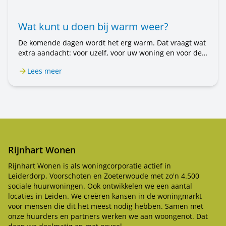
Wat kunt u doen bij warm weer?
De komende dagen wordt het erg warm. Dat vraagt wat
extra aandacht: voor uzelf, voor uw woning en voor de
mensen om u heen. In dit bericht leest u wat u kunt
Lees meer
doen.
Rijnhart Wonen
Rijnhart Wonen is als woningcorporatie actief in
Leiderdorp, Voorschoten en Zoeterwoude met zo'n 4.500
sociale huurwoningen. Ook ontwikkelen we een aantal
locaties in Leiden. We creëren kansen in de woningmarkt
voor mensen die dit het meest nodig hebben. Samen met
onze huurders en partners werken we aan woongenot. Dat