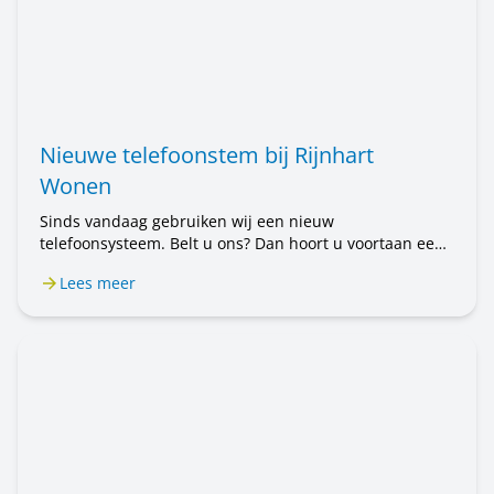
Nieuwe telefoonstem bij Rijnhart
Wonen
Sinds vandaag gebruiken wij een nieuw
telefoonsysteem. Belt u ons? Dan hoort u voortaan een
mannenstem. Eerst hoorde u een vrouwenstem. U belt
Lees meer
nog steeds met Rijnhart Wonen. Alleen de stem is
anders. Het kan even wennen zijn.