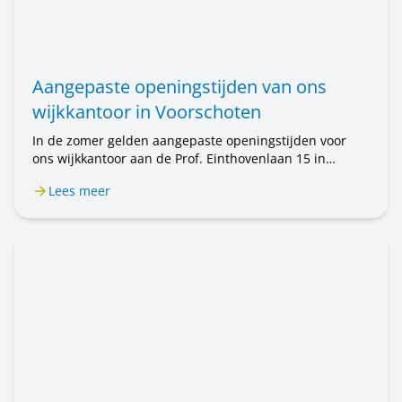
Aangepaste openingstijden van ons
wijkkantoor in Voorschoten
In de zomer gelden aangepaste openingstijden voor
ons wijkkantoor aan de Prof. Einthovenlaan 15 in
Voorschoten. Van 20 juli tot en met 31 augustus is het
Lees meer
wijkkantoor alleen op afspraak geopend. Wilt u een
afspraak maken? Bel ons op 071 589 04 70 of stuur een
e-mail naar klantenservice@rijnhartwonen.nl.