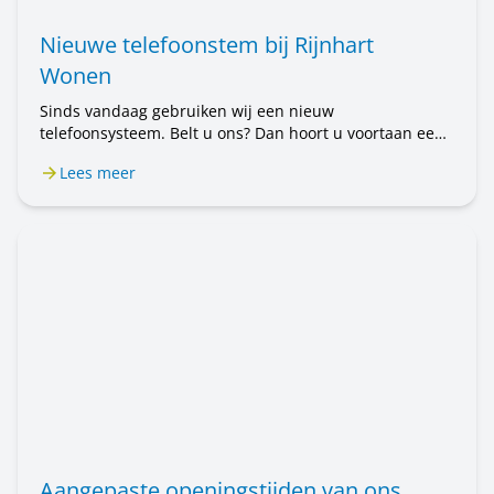
Nieuwe telefoonstem bij Rijnhart
Wonen
Sinds vandaag gebruiken wij een nieuw
telefoonsysteem. Belt u ons? Dan hoort u voortaan een
mannenstem. Eerst hoorde u een vrouwenstem. U belt
Lees meer
nog steeds met Rijnhart Wonen. Alleen de stem is
anders. Het kan even wennen zijn.
Aangepaste openingstijden van ons