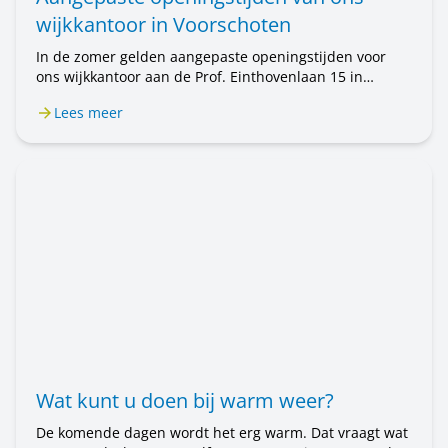
wijkkantoor in Voorschoten
In de zomer gelden aangepaste openingstijden voor
ons wijkkantoor aan de Prof. Einthovenlaan 15 in
Voorschoten. Van 20 juli tot en met 31 augustus is het
Lees meer
wijkkantoor alleen op afspraak geopend. Wilt u een
afspraak maken? Bel ons op 071 589 04 70 of stuur een
e-mail naar klantenservice@rijnhartwonen.nl.
Wat kunt u doen bij warm weer?
De komende dagen wordt het erg warm. Dat vraagt wat