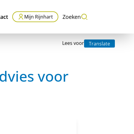
act
Zoeken
Mijn Rijnhart
Lees voor
Translate
dvies voor