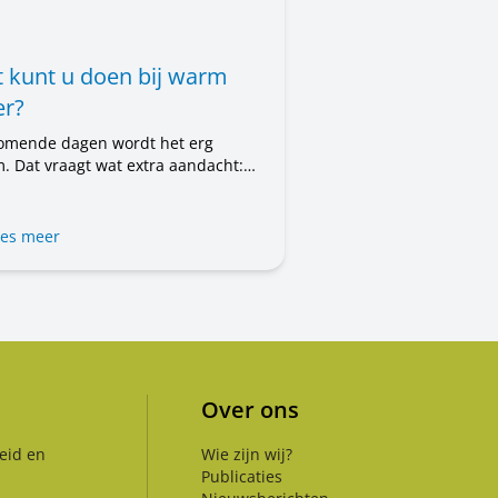
 kunt u doen bij warm
r?
omende dagen wordt het erg
. Dat vraagt wat extra aandacht:
 uzelf, voor uw woning en voor de
en om u heen. In dit bericht leest
t u kunt doen.
es meer
Over ons
eid en
Wie zijn wij?
Publicaties