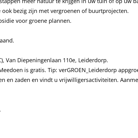
stappen meer natuur te krijgen in uw tuin of op uw b
ook bezig zijn met vergroenen of buurtprojecten.
bsidie voor groene plannen.
maand.
), Van Diepeningenlaan 110e, Leiderdorp.
 Meedoen is gratis. Tip: verGROEN_Leiderdorp appgro
n en zaden en vindt u vrijwilligersactiviteiten. Aanmel
.