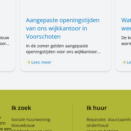
Aangepaste openingstijden
Wat
van ons wijkkantoor in
wee
Voorschoten
nieuw
De k
oort
warm
In de zomer gelden aangepaste
voor
openingstijden voor ons wijkkantoor
 nog
mens
aan de Prof. Einthovenlaan 15 in
 de
u wa
Lees meer
Le
Voorschoten. Van 20 juli tot en met 31
nen
augustus is het wijkkantoor alleen op
afspraak geopend. Wilt u een afspraak
maken? Bel ons op 071 589 04 70 of
stuur een e-mail naar
klantenservice@rijnhartwonen.nl.
Ik zoek
Ik huur
n
Sociale huurwoning
Reparatie, duurzaamh
o'n
Nieuwbouw
onderhoud
we een