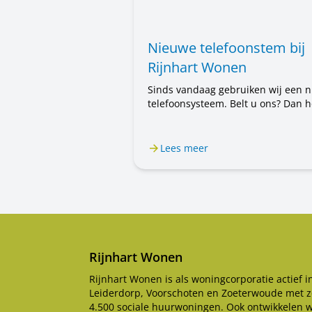
Nieuwe telefoonstem bij
Rijnhart Wonen
Sinds vandaag gebruiken wij een 
telefoonsysteem. Belt u ons? Dan h
u voortaan een mannenstem. Eerst
hoorde u een vrouwenstem. U belt
steeds met Rijnhart Wonen. Alleen
Lees meer
stem is anders. Het kan even wen
zijn.
Rijnhart Wonen
Rijnhart Wonen is als woningcorporatie actief i
Leiderdorp, Voorschoten en Zoeterwoude met z
4.500 sociale huurwoningen. Ook ontwikkelen 