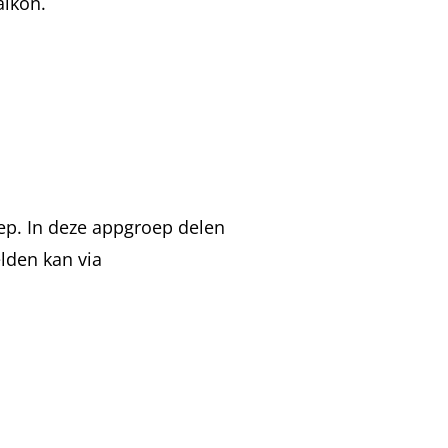
alkon.
ep. In deze appgroep delen
den kan via ​