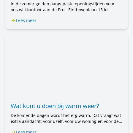
In de zomer gelden aangepaste openingstijden voor
ons wijkkantoor aan de Prof. Einthovenlaan 15 in
Voorschoten. Van 20 juli tot en met 31 augustus is het
Lees meer
wijkkantoor alleen op afspraak geopend. Wilt u een
afspraak maken? Bel ons op 071 589 04 70 of stuur een
e-mail naar klantenservice@rijnhartwonen.nl.
Wat kunt u doen bij warm weer?
De komende dagen wordt het erg warm. Dat vraagt wat
extra aandacht: voor uzelf, voor uw woning en voor de
mensen om u heen. In dit bericht leest u wat u kunt
Lees meer