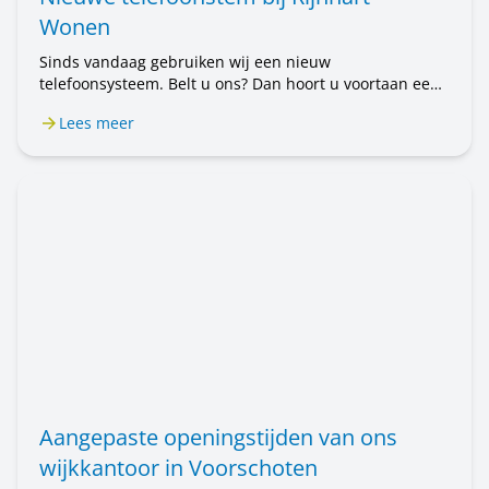
Wonen
Sinds vandaag gebruiken wij een nieuw
telefoonsysteem. Belt u ons? Dan hoort u voortaan een
mannenstem. Eerst hoorde u een vrouwenstem. U belt
Lees meer
nog steeds met Rijnhart Wonen. Alleen de stem is
anders. Het kan even wennen zijn.
Aangepaste openingstijden van ons
wijkkantoor in Voorschoten