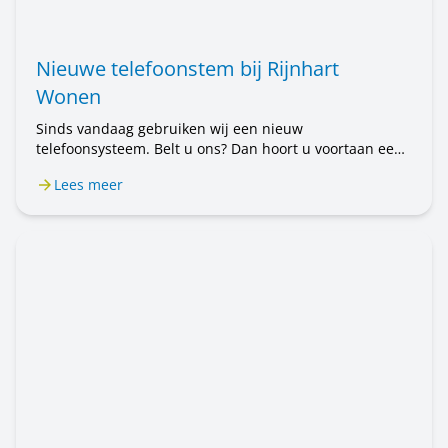
Nieuwe telefoonstem bij Rijnhart
Wonen
Sinds vandaag gebruiken wij een nieuw
telefoonsysteem. Belt u ons? Dan hoort u voortaan een
mannenstem. Eerst hoorde u een vrouwenstem. U belt
Lees meer
nog steeds met Rijnhart Wonen. Alleen de stem is
anders. Het kan even wennen zijn.