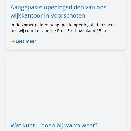
Aangepaste openingstijden van ons
wijkkantoor in Voorschoten
In de zomer gelden aangepaste openingstijden voor
ons wijkkantoor aan de Prof. Einthovenlaan 15 in
Voorschoten. Van 20 juli tot en met 31 augustus is het
Lees meer
wijkkantoor alleen op afspraak geopend. Wilt u een
afspraak maken? Bel ons op 071 589 04 70 of stuur een
e-mail naar klantenservice@rijnhartwonen.nl.
Wat kunt u doen bij warm weer?