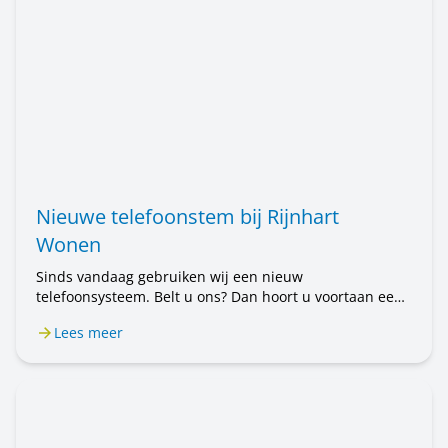
Nieuwe telefoonstem bij Rijnhart
Wonen
Sinds vandaag gebruiken wij een nieuw
telefoonsysteem. Belt u ons? Dan hoort u voortaan een
mannenstem. Eerst hoorde u een vrouwenstem. U belt
Lees meer
nog steeds met Rijnhart Wonen. Alleen de stem is
anders. Het kan even wennen zijn.