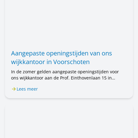
Aangepaste openingstijden van ons
wijkkantoor in Voorschoten
In de zomer gelden aangepaste openingstijden voor
ons wijkkantoor aan de Prof. Einthovenlaan 15 in
Voorschoten. Van 20 juli tot en met 31 augustus is het
Lees meer
wijkkantoor alleen op afspraak geopend. Wilt u een
afspraak maken? Bel ons op 071 589 04 70 of stuur een
e-mail naar klantenservice@rijnhartwonen.nl.