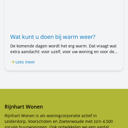
Wat kunt u doen bij warm weer?
De komende dagen wordt het erg warm. Dat vraagt wat
extra aandacht: voor uzelf, voor uw woning en voor de
mensen om u heen. In dit bericht leest u wat u kunt
Lees meer
doen.
Rijnhart Wonen
Rijnhart Wonen is als woningcorporatie actief in
Leiderdorp, Voorschoten en Zoeterwoude met zo'n 4.500
sociale huurwoningen. Ook ontwikkelen we een aantal