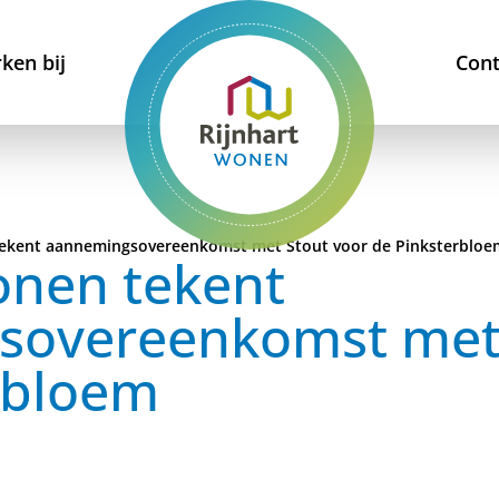
ken bij
Cont
tekent aannemingsovereenkomst met Stout voor de Pinksterbloe
onen tekent
sovereenkomst met 
rbloem