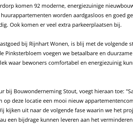
derdorp komen 92 moderne, energiezuinige nieuwbou
e huurappartementen worden aardgasloos en goed ge
ig. Ook komen er veel extra parkeerplaatsen bij.
stgoed bij Rijnhart Wonen, is blij met de volgende s
 Pinksterbloem voegen we betaalbare en duurzame 
plek waar bewoners comfortabel en energiezuinig k
ur bij Bouwonderneming Stout, voegt hieraan toe: "S
m op deze locatie een mooi nieuw appartementencom
j kijken uit naar de volgende fase waarin we het pro
veau een bijdrage kunnen leveren aan het verminderen