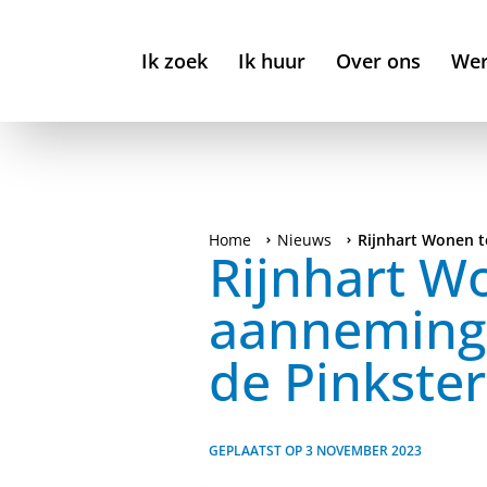
Ik zoek
Ik huur
Over ons
Wer
Home
Nieuws
Rijnhart Wonen 
Rijnhart W
aanneming
de Pinkste
GEPLAATST OP
3 NOVEMBER 2023