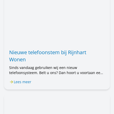
Nieuwe telefoonstem bij Rijnhart
Wonen
Sinds vandaag gebruiken wij een nieuw
telefoonsysteem. Belt u ons? Dan hoort u voortaan een
mannenstem. Eerst hoorde u een vrouwenstem. U belt
Lees meer
nog steeds met Rijnhart Wonen. Alleen de stem is
anders. Het kan even wennen zijn.