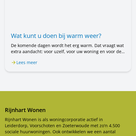
Wat kunt u doen bij warm weer?
De komende dagen wordt het erg warm. Dat vraagt wat
extra aandacht: voor uzelf, voor uw woning en voor de
mensen om u heen. In dit bericht leest u wat u kunt
Lees meer
doen.
Rijnhart Wonen
Rijnhart Wonen is als woningcorporatie actief in
Leiderdorp, Voorschoten en Zoeterwoude met zo'n 4.500
sociale huurwoningen. Ook ontwikkelen we een aantal