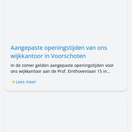
Aangepaste openingstijden van ons
wijkkantoor in Voorschoten
In de zomer gelden aangepaste openingstijden voor
ons wijkkantoor aan de Prof. Einthovenlaan 15 in
Voorschoten. Van 20 juli tot en met 31 augustus is het
Lees meer
wijkkantoor alleen op afspraak geopend. Wilt u een
afspraak maken? Bel ons op 071 589 04 70 of stuur een
e-mail naar klantenservice@rijnhartwonen.nl.