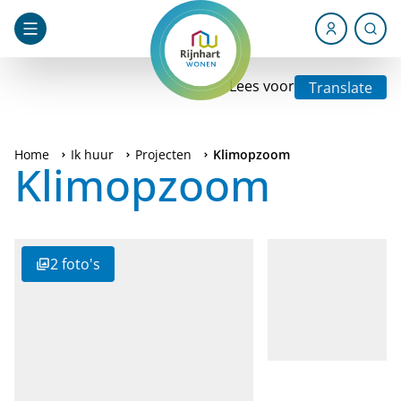
Lees voor
Translate
Home
Ik huur
Projecten
Klimopzoom
Klimopzoom
2
foto's