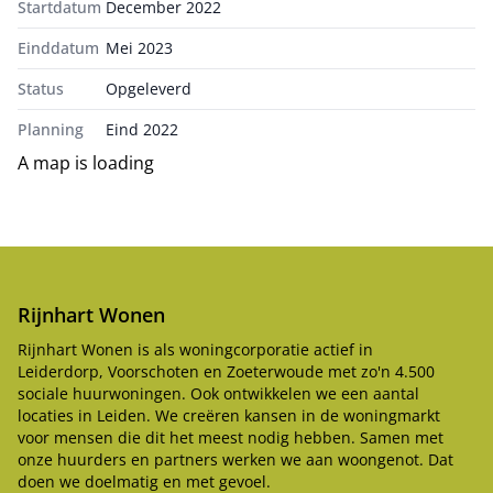
Startdatum
December 2022
Einddatum
Mei 2023
Status
Opgeleverd
Planning
Eind 2022
A map is loading
Rijnhart Wonen
Rijnhart Wonen is als woningcorporatie actief in
Leiderdorp, Voorschoten en Zoeterwoude met zo'n 4.500
sociale huurwoningen. Ook ontwikkelen we een aantal
locaties in Leiden. We creëren kansen in de woningmarkt
voor mensen die dit het meest nodig hebben. Samen met
onze huurders en partners werken we aan woongenot. Dat
doen we doelmatig en met gevoel.