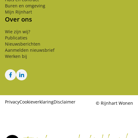
Buren en omgeving
Mijn Rijnhart
Over ons
Wie zijn wij?
Publicaties
Nieuwsberichten
Aanmelden nieuwsbrief
Werken bij
Facebook
LinkedIn
Privacy
Cookieverklaring
Disclaimer
©
Rijnhart Wonen