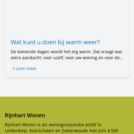
Wat kunt u doen bij warm weer?
De komende dagen wordt het erg warm. Dat vraagt wat
extra aandacht: voor uzelf, voor uw woning en voor de
mensen om u heen. In dit bericht leest u wat u kunt
Lees meer
doen.
Rijnhart Wonen
Rijnhart Wonen is als woningcorporatie actief in
Leiderdorp, Voorschoten en Zoeterwoude met zo'n 4.500