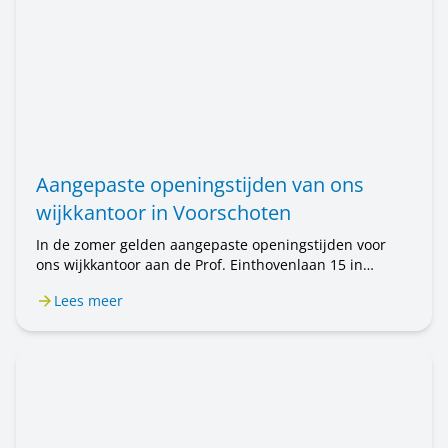
Aangepaste openingstijden van ons
wijkkantoor in Voorschoten
In de zomer gelden aangepaste openingstijden voor
ons wijkkantoor aan de Prof. Einthovenlaan 15 in
Voorschoten. Van 20 juli tot en met 31 augustus is het
Lees meer
wijkkantoor alleen op afspraak geopend. Wilt u een
afspraak maken? Bel ons op 071 589 04 70 of stuur een
e-mail naar klantenservice@rijnhartwonen.nl.