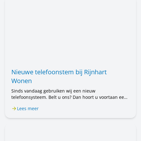
Nieuwe telefoonstem bij Rijnhart
Wonen
Sinds vandaag gebruiken wij een nieuw
telefoonsysteem. Belt u ons? Dan hoort u voortaan een
mannenstem. Eerst hoorde u een vrouwenstem. U belt
Lees meer
nog steeds met Rijnhart Wonen. Alleen de stem is
anders. Het kan even wennen zijn.