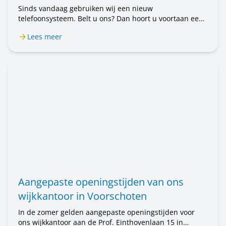
Sinds vandaag gebruiken wij een nieuw
telefoonsysteem. Belt u ons? Dan hoort u voortaan een
mannenstem. Eerst hoorde u een vrouwenstem. U belt
Lees meer
nog steeds met Rijnhart Wonen. Alleen de stem is
anders. Het kan even wennen zijn.
Aangepaste openingstijden van ons
wijkkantoor in Voorschoten
In de zomer gelden aangepaste openingstijden voor
ons wijkkantoor aan de Prof. Einthovenlaan 15 in