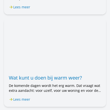
Voorschoten. Van 20 juli tot en met 31 augustus is het
Lees meer
wijkkantoor alleen op afspraak geopend. Wilt u een
afspraak maken? Bel ons op 071 589 04 70 of stuur een
e-mail naar klantenservice@rijnhartwonen.nl.
Wat kunt u doen bij warm weer?
De komende dagen wordt het erg warm. Dat vraagt wat
extra aandacht: voor uzelf, voor uw woning en voor de
mensen om u heen. In dit bericht leest u wat u kunt
Lees meer
doen.