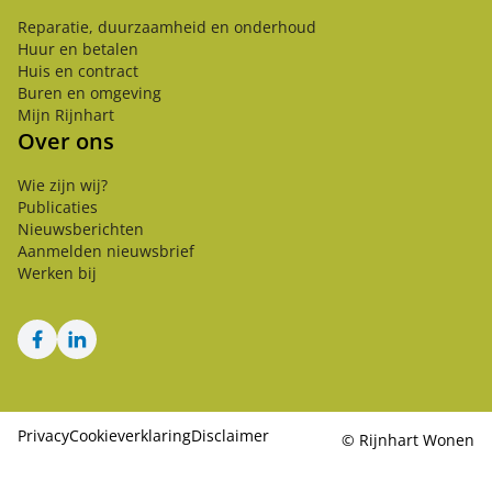
Reparatie, duurzaamheid en onderhoud
Huur en betalen
Huis en contract
Buren en omgeving
Mijn Rijnhart
Over ons
Wie zijn wij?
Publicaties
Nieuwsberichten
Aanmelden nieuwsbrief
Werken bij
Facebook
LinkedIn
Privacy
Cookieverklaring
Disclaimer
©
Rijnhart Wonen