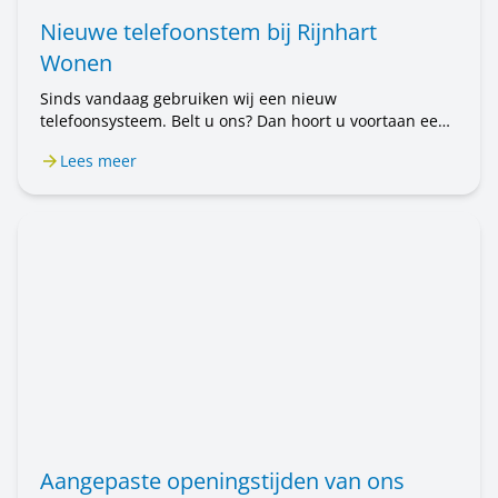
Nieuwe telefoonstem bij Rijnhart
Wonen
Sinds vandaag gebruiken wij een nieuw
telefoonsysteem. Belt u ons? Dan hoort u voortaan een
mannenstem. Eerst hoorde u een vrouwenstem. U belt
Lees meer
nog steeds met Rijnhart Wonen. Alleen de stem is
anders. Het kan even wennen zijn.
Aangepaste openingstijden van ons