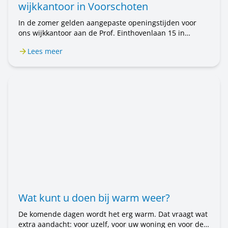
wijkkantoor in Voorschoten
In de zomer gelden aangepaste openingstijden voor
ons wijkkantoor aan de Prof. Einthovenlaan 15 in
Voorschoten. Van 20 juli tot en met 31 augustus is het
Lees meer
wijkkantoor alleen op afspraak geopend. Wilt u een
afspraak maken? Bel ons op 071 589 04 70 of stuur een
e-mail naar klantenservice@rijnhartwonen.nl.
Wat kunt u doen bij warm weer?
De komende dagen wordt het erg warm. Dat vraagt wat
extra aandacht: voor uzelf, voor uw woning en voor de