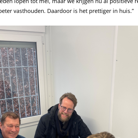
eden lopen tot mei, maar we krijgen nu al positieve re
er vasthouden. Daardoor is het prettiger in huis.”