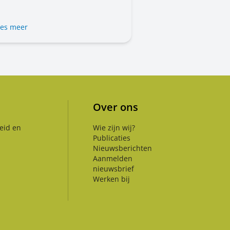
 uzelf, voor uw woning en voor de
en om u heen. In dit bericht leest
t u kunt doen.
es meer
Over ons
eid en
Wie zijn wij?
Publicaties
Nieuwsberichten
Aanmelden
nieuwsbrief
Werken bij