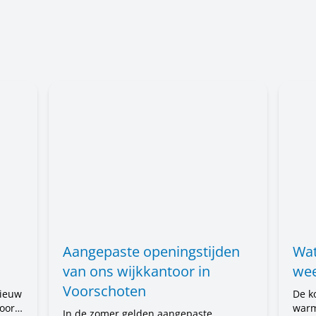
Aangepaste openingstijden
Wat
van ons wijkkantoor in
wee
Voorschoten
nieuw
De k
oort
warm
In de zomer gelden aangepaste