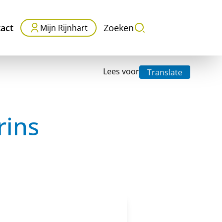
act
Zoeken
Mijn Rijnhart
Lees voor
Translate
rins