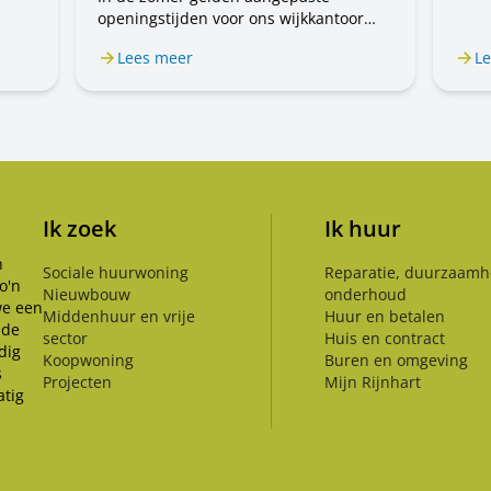
voor
openingstijden voor ons wijkkantoor
 nog
mens
aan de Prof. Einthovenlaan 15 in
 de
u wa
Lees meer
Le
Voorschoten. Van 20 juli tot en met 31
nen
augustus is het wijkkantoor alleen op
afspraak geopend. Wilt u een afspraak
maken? Bel ons op 071 589 04 70 of
stuur een e-mail naar
klantenservice@rijnhartwonen.nl.
Ik zoek
Ik huur
n
Sociale huurwoning
Reparatie, duurzaamh
o'n
Nieuwbouw
onderhoud
we een
Middenhuur en vrije
Huur en betalen
 de
sector
Huis en contract
dig
Koopwoning
Buren en omgeving
s
Projecten
Mijn Rijnhart
tig