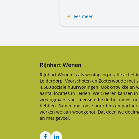
u voortaan een mannenstem. Eerst
hoorde u een vrouwenstem. U belt
steeds met Rijnhart Wonen. Alleen
Lees meer
stem is anders. Het kan even wen
zijn.
Rijnhart Wonen
Rijnhart Wonen is als woningcorporatie actief i
Leiderdorp, Voorschoten en Zoeterwoude met z
4.500 sociale huurwoningen. Ook ontwikkelen 
aantal locaties in Leiden. We creëren kansen in
woningmarkt voor mensen die dit het meest no
hebben. Samen met onze huurders en partner
werken we aan woongenot. Dat doen we doelma
en met gevoel.
Facebook
LinkedIn