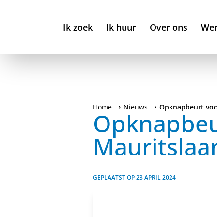
Ik zoek
Ik huur
Over ons
Wer
Home
Nieuws
Opknapbeurt voo
Opknapbeur
Mauritslaa
GEPLAATST OP
23 APRIL 2024