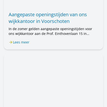
Aangepaste openingstijden van ons
wijkkantoor in Voorschoten
In de zomer gelden aangepaste openingstijden voor
ons wijkkantoor aan de Prof. Einthovenlaan 15 in
Voorschoten. Van 20 juli tot en met 31 augustus is het
Lees meer
wijkkantoor alleen op afspraak geopend. Wilt u een
afspraak maken? Bel ons op 071 589 04 70 of stuur een
e-mail naar klantenservice@rijnhartwonen.nl.