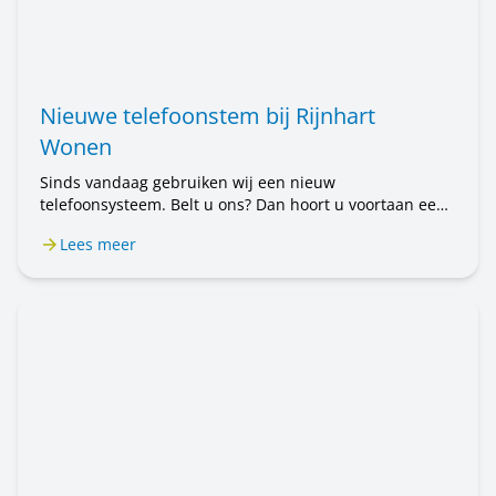
Nieuwe telefoonstem bij Rijnhart
Wonen
Sinds vandaag gebruiken wij een nieuw
telefoonsysteem. Belt u ons? Dan hoort u voortaan een
mannenstem. Eerst hoorde u een vrouwenstem. U belt
Lees meer
nog steeds met Rijnhart Wonen. Alleen de stem is
anders. Het kan even wennen zijn.