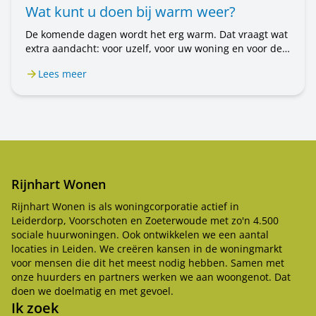
Wat kunt u doen bij warm weer?
De komende dagen wordt het erg warm. Dat vraagt wat
extra aandacht: voor uzelf, voor uw woning en voor de
mensen om u heen. In dit bericht leest u wat u kunt
Lees meer
doen.
Rijnhart Wonen
Rijnhart Wonen is als woningcorporatie actief in
Leiderdorp, Voorschoten en Zoeterwoude met zo'n 4.500
sociale huurwoningen. Ook ontwikkelen we een aantal
locaties in Leiden. We creëren kansen in de woningmarkt
voor mensen die dit het meest nodig hebben. Samen met
onze huurders en partners werken we aan woongenot. Dat
doen we doelmatig en met gevoel.
Ik zoek