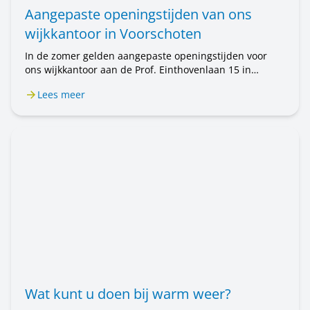
Aangepaste openingstijden van ons
wijkkantoor in Voorschoten
In de zomer gelden aangepaste openingstijden voor
ons wijkkantoor aan de Prof. Einthovenlaan 15 in
Voorschoten. Van 20 juli tot en met 31 augustus is het
Lees meer
wijkkantoor alleen op afspraak geopend. Wilt u een
afspraak maken? Bel ons op 071 589 04 70 of stuur een
e-mail naar klantenservice@rijnhartwonen.nl.
Wat kunt u doen bij warm weer?