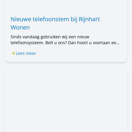
Nieuwe telefoonstem bij Rijnhart
Wonen
Sinds vandaag gebruiken wij een nieuw
telefoonsysteem. Belt u ons? Dan hoort u voortaan een
mannenstem. Eerst hoorde u een vrouwenstem. U belt
Lees meer
nog steeds met Rijnhart Wonen. Alleen de stem is
anders. Het kan even wennen zijn.