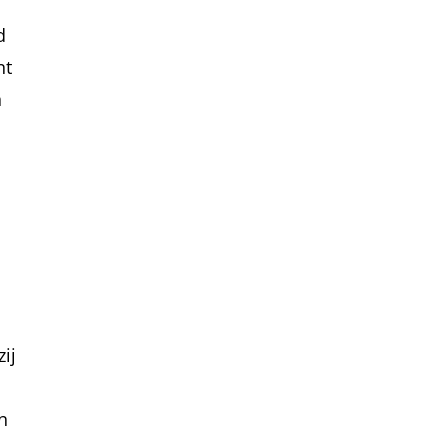
d
nt
n
n
ij
n