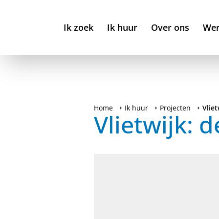
Ik zoek
Ik huur
Over ons
Wer
Home
Ik huur
Projecten
Vliet
Vlietwijk: 