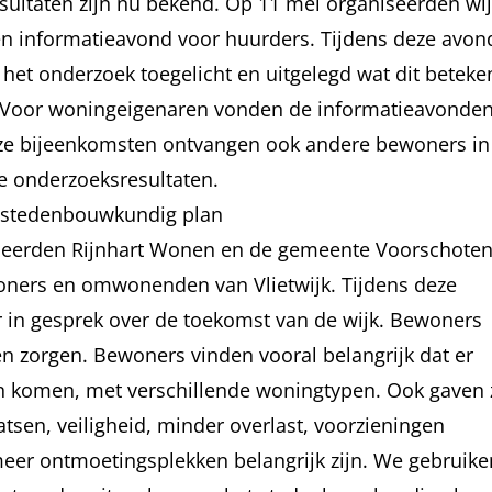
ultaten zijn nu bekend. Op 11 mei organiseerden wij
 informatieavond voor huurders. Tijdens deze avon
et onderzoek toegelicht en uitgelegd wat dit beteke
. Voor woningeigenaren vonden de informatieavonde
eze bijeenkomsten ontvangen ook andere bewoners in
e onderzoeksresultaten.
n stedenbouwkundig plan
iseerden Rijnhart Wonen en de gemeente Voorschote
oners en omwonenden van Vlietwijk. Tijdens deze
 in gesprek over de toekomst van de wijk. Bewoners
 zorgen. Bewoners vinden vooral belangrijk dat er
 komen, met verschillende woningtypen. Ook gaven z
tsen, veiligheid, minder overlast, voorzieningen
meer ontmoetingsplekken belangrijk zijn. We gebruike